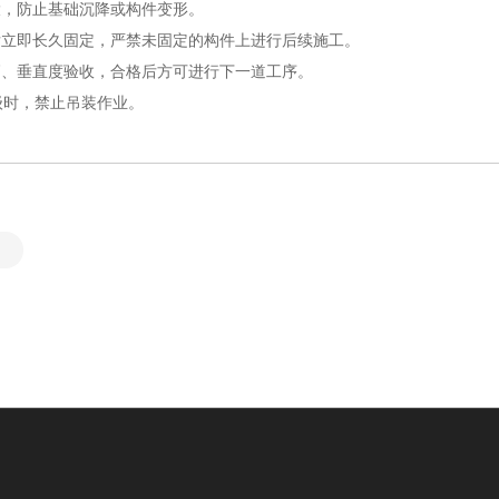
，防止基础沉降或构件变形。
立即长久固定，严禁未固定的构件上进行后续施工。
、垂直度验收，合格后方可进行下一道工序。
级时，禁止吊装作业。
2025-04-25
钢结构吊装的安全技