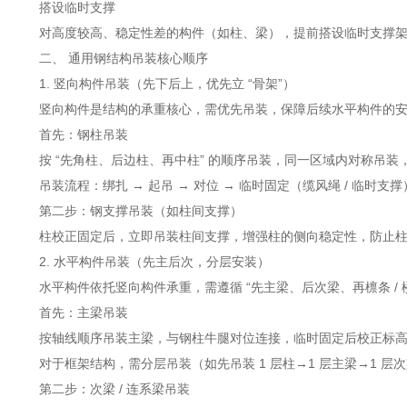
搭设临时支撑
对高度较高、稳定性差的构件（如柱、梁），提前搭设临时支撑架
二、 通用钢结构吊装核心顺序
1. 竖向构件吊装（先下后上，优先立 “骨架”）
竖向构件是结构的承重核心，需优先吊装，保障后续水平构件的安
首先：钢柱吊装
按 “先角柱、后边柱、再中柱” 的顺序吊装，同一区域内对称吊装
吊装流程：绑扎 → 起吊 → 对位 → 临时固定（缆风绳 / 临时支撑
第二步：钢支撑吊装（如柱间支撑）
柱校正固定后，立即吊装柱间支撑，增强柱的侧向稳定性，防止柱
2. 水平构件吊装（先主后次，分层安装）
水平构件依托竖向构件承重，需遵循 “先主梁、后次梁、再檩条 / 
首先：主梁吊装
按轴线顺序吊装主梁，与钢柱牛腿对位连接，临时固定后校正标高
对于框架结构，需分层吊装（如先吊装 1 层柱→1 层主梁→1 层次
第二步：次梁 / 连系梁吊装