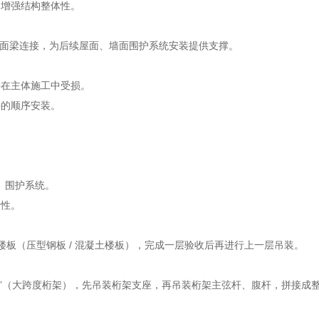
增强结构整体性。
面梁连接，为后续屋面、墙面围护系统安装提供支撑。
在主体施工中受损。
的顺序安装。
→ 围护系统。
性。
 楼板（压型钢板 / 混凝土楼板），完成一层验收后再进行上一层吊装。
拼接”（大跨度桁架），先吊装桁架支座，再吊装桁架主弦杆、腹杆，拼接成