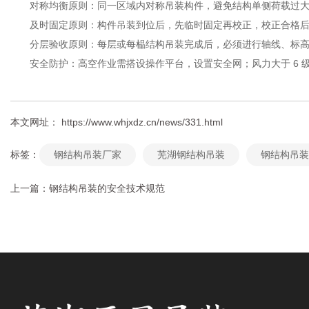
对称均衡原则：同一区域内对称吊装构件，避免结构单侧荷载过大
及时固定原则：构件吊装到位后，先临时固定再校正，校正合格后
分层验收原则：每层或每榀结构吊装完成后，必须进行轴线、标高
安全防护：高空作业需搭设操作平台，设置安全网；风力大于 6 
本文网址： https://www.whjxdz.cn/news/331.html
标签：
钢结构吊装厂家
芜湖钢结构吊装
钢结构吊装
上一篇：
钢结构吊装的安全技术规范
相关文章
芜湖厂家告诉您如何精准选择适配钢结构吊装的设备