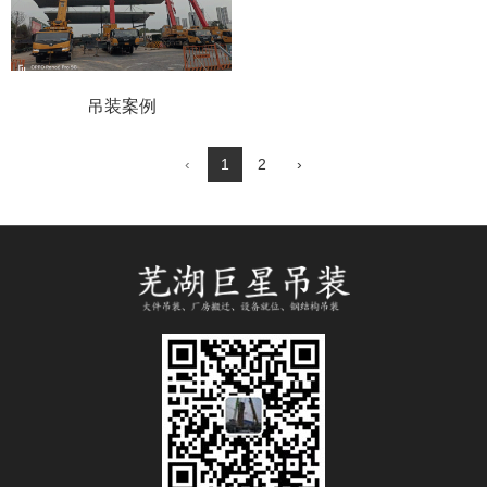
吊装案例
‹
1
2
›