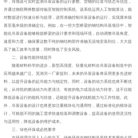
中，传感器可实时监测吊装设备的运行参数、货物的位置与状态等信息，
并通过物联网将数据传输至智能控制系统。该系统运用人工智能算法，能
对数据进行快速分析与处理，进而准确控制吊装设备的运行，实现厘米级
甚至毫米级的准确定位。例如，在一些大型桥梁的钢结构吊装项目中，智
能化吊装设备能够根据桥梁的设计要求和现场环境，自动调整吊装角度、
速度和力度，确保重达数千吨的钢结构部件准确无误地安装到位，大大提
高了施工效率与质量，同时降低了安全风险。
二、设备性能持续提升
随着材料科学的进步，新型高强度、轻量化材料在吊装设备制造中的
应用越来越广泛。芜湖另一厂家提到，未来的吊装设备将采用更多先进材
料，以提升设备的起吊能力与稳定性。同时，设备的动力系统也将不断优
化，从传统的燃油动力向更清洁、有效的电力或混合动力转变。这不仅能
降低设备运行的能耗与排放，还能提升设备的续航能力与工作性能。此
外，吊装设备的设计也将更加注重模块化与通用性，通过标准化的模块设
计，可根据不同的施工需求快速组装和调整设备，提高设备的使用灵活性
与适用性，降低设备的维护成本。
三、绿色环保成必然要求
在环保理念深入人心的当下，绿色环保在钢结构吊装技术发展中占据