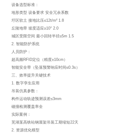
设备选型标准：
地形类型 设备要求 安全冗余系数
圩区软土 接地比压≤12t/m² 1.8
丘陵地带 坡度适应≥10° 2.0
城区受限空间 最小回转半径≤5m 1.5
2. 智能防护系统
人员防护：
超高频RFID定位（精度±10cm）
智能安全带（坠落预警响应时间≤0.3s）
三、效率提升关键技术
1. 数字孪生应用
吊装仿真参数：
构件运动轨迹预测误差≤3mm
碰撞检测覆盖率全
实际案例：
芜湖某高铁站钢屋架吊装工期缩短22天
2. 资源优化模型