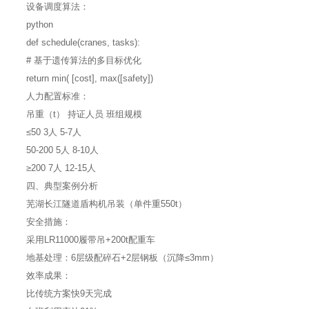
设备调度算法：
python
def schedule(cranes, tasks):
# 基于遗传算法的多目标优化
return min( [cost], max([safety])
人力配置标准：
吊重（t） 持证人员 班组规模
≤50 3人 5-7人
50-200 5人 8-10人
≥200 7人 12-15人
四、典型案例分析
芜湖长江隧道盾构机吊装（单件重550t）
安全措施：
采用LR11000履带吊+200t配重车
地基处理：6层级配碎石+2层钢板（沉降≤3mm）
效率成果：
比传统方案快9天完成