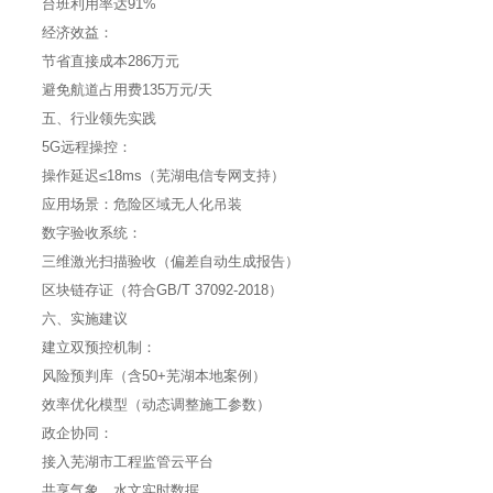
台班利用率达91%
经济效益：
节省直接成本286万元
避免航道占用费135万元/天
五、行业领先实践
5G远程操控：
操作延迟≤18ms（芜湖电信专网支持）
应用场景：危险区域无人化吊装
数字验收系统：
三维激光扫描验收（偏差自动生成报告）
区块链存证（符合GB/T 37092-2018）
六、实施建议
建立双预控机制：
风险预判库（含50+芜湖本地案例）
效率优化模型（动态调整施工参数）
政企协同：
接入芜湖市工程监管云平台
共享气象、水文实时数据