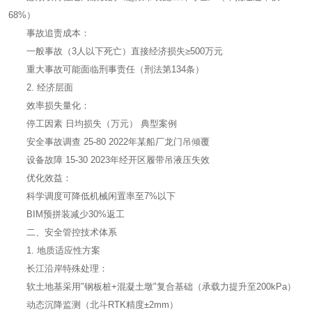
68%）
事故追责成本：
一般事故（3人以下死亡）直接经济损失≥500万元
重大事故可能面临刑事责任（刑法第134条）
2. 经济层面
效率损失量化：
停工因素 日均损失（万元） 典型案例
安全事故调查 25-80 2022年某船厂龙门吊倾覆
设备故障 15-30 2023年经开区履带吊液压失效
优化效益：
科学调度可降低机械闲置率至7%以下
BIM预拼装减少30%返工
二、安全管控技术体系
1. 地质适应性方案
长江沿岸特殊处理：
软土地基采用"钢板桩+混凝土墩"复合基础（承载力提升至200kPa）
动态沉降监测（北斗RTK精度±2mm）